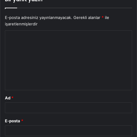
E-posta adresiniz yayınlanmayacak.
Gerekli alanlar
*
ile
işaretlenmişlerdir
Y
o
r
u
m
*
Ad
*
E-posta
*