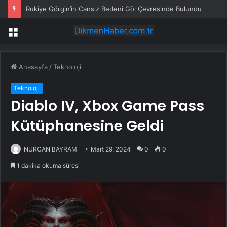
Rukiye Görgin’in Cansız Bedeni Göl Çevresinde Bulundu
Menü
Anasayfa
/
Teknoloji
Teknoloji
Diablo IV, Xbox Game Pass
Kütüphanesine Geldi
NURCAN BAYRAM
Mart 29, 2024
0
0
1 dakika okuma süresi