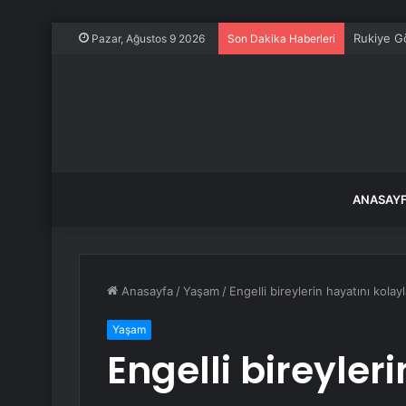
Rukiye G
Pazar, Ağustos 9 2026
Son Dakika Haberleri
ANASAY
Anasayfa
/
Yaşam
/
Engelli bireylerin hayatını kolayl
Yaşam
Engelli bireyler