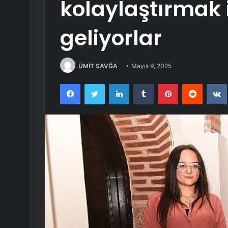
kolaylaştırmak 
geliyorlar
ÜMİT SAVĞA
Mayıs 9, 2025
Facebook
Twitter
LinkedIn
Tumblr
Pinterest
Reddit