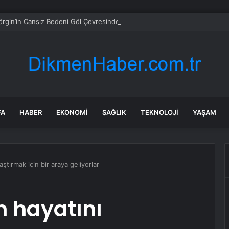
örgin’in Cansız Bedeni Göl Çevresinde Bulundu
FA
HABER
EKONOMI
SAĞLIK
TEKNOLOJI
YAŞAM
aştırmak için bir araya geliyorlar
in hayatını