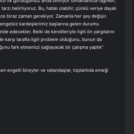
ımızı ilk gördüğümüz anda bilmiyor olmamamıza rağmen,
 tarzı belirliyoruz. Bu, hatalı olabilir; çünkü veriye dayalı
dece biraz zaman gerekiyor. Zamanla her şey değişir.
 engelsiz kardeşlerimiz başlarına gelen durumu
de edecekler. Belki de kendileriyle ilgili ön yargılarını
e karşı tarafla ilgili problem olduğunu, bunun da
duğunu fark etmemizi sağlayacak bir çalışma yaptık”
lenen engelli bireyler ve vatandaşlar, toplantıda emeği