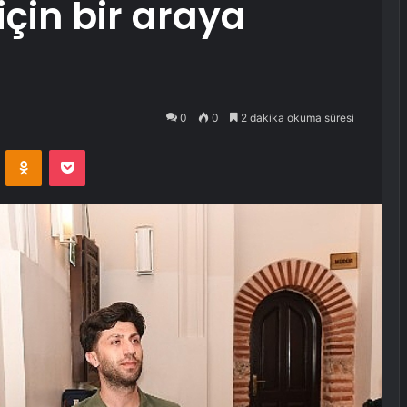
için bir araya
0
0
2 dakika okuma süresi
VKontakte
Odnoklassniki
Pocket