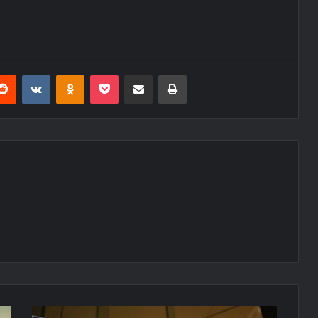
erest
Reddit
VKontakte
Odnoklassniki
Pocket
E-Posta ile paylaş
Yazdır