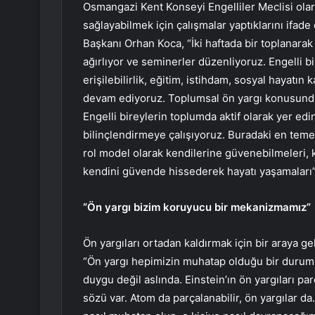
Osmangazi Kent Konseyi Engelliler Meclisi olarak
sağlayabilmek için çalışmalar yaptıklarını ifad
Başkanı Orhan Koca, “İki haftada bir toplanarak
ağırlıyor ve seminerler düzenliyoruz. Engelli bi
erişilebilirlik, eğitim, istihdam, sosyal hayatı
devam ediyoruz. Toplumsal ön yargı konusunda
Engelli bireylerin toplumda aktif olarak yer ed
bilinçlendirmeye çalışıyoruz. Buradaki en temel
rol model olarak kendilerine güvenebilmeleri, ka
kendini güvende hissederek hayatı yaşamaları”
“Ön yargı bizim koruyucu bir mekanizmamız”
Ön yargıları ortadan kaldırmak için bir araya g
“Ön yargı hepimizin muhatap olduğu bir durum.
duygu değil aslında. Einstein’ın ön yargıları 
sözü var. Atom da parçalanabilir, ön yargılar d