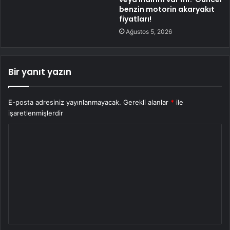
benzin motorin akaryakıt
fiyatları!
Ağustos 5, 2026
Bir yanıt yazın
E-posta adresiniz yayınlanmayacak.
Gerekli alanlar
*
ile
işaretlenmişlerdir
Y
o
r
u
m
*