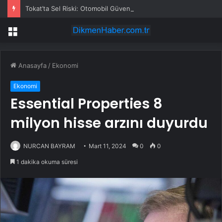
Tokat’ta Sel Riski: Otomobil Güvenli Alana Çekildi
Menü
Anasayfa
/
Ekonomi
Ekonomi
Essential Properties 8
milyon hisse arzını duyurdu
NURCAN BAYRAM
Mart 11, 2024
0
0
1 dakika okuma süresi