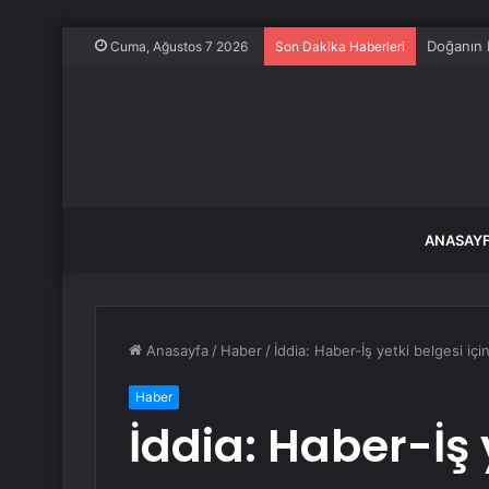
Tokat’ta 
Cuma, Ağustos 7 2026
Son Dakika Haberleri
ANASAY
Anasayfa
/
Haber
/
İddia: Haber-İş yetki belgesi için 
Haber
İddia: Haber-İş 