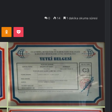
0
14
1 dakika okuma süresi
VKontakte
Odnoklassniki
Pocket