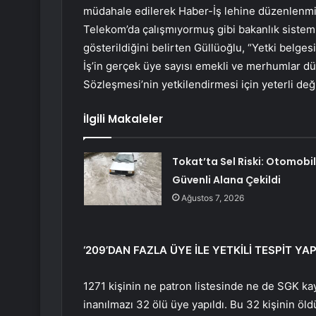
müdahale edilerek Haber-İş lehine düzenlenmişt
Telekom’da çalışmıyormuş gibi bakanlık sisteml
gösterildiğini belirten Güllüoğlu, “Yetki belge
İş’in gerçek üye sayısı emekli ve merhumlar dü
Sözleşmesi’nin yetkilendirmesi için yeterli deği
İlgili Makaleler
Tokat’ta Sel Riski: Otomobil
Güvenli Alana Çekildi
Ağustos 7, 2026
‘209’DAN FAZLA ÜYE İLE YETKİLİ TESPİT YAPI
1271 kişinin ne patron listesinde ne de SGK kay
inanılmazı 32 ölü üye yapıldı. Bu 32 kişinin öl