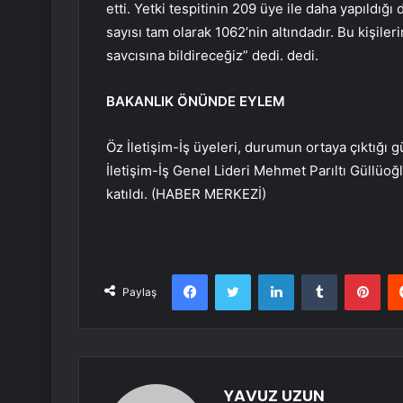
etti. Yetki tespitinin 209 üye ile daha yapıldığı
sayısı tam olarak 1062’nin altındadır. Bu kişil
savcısına bildireceğiz” dedi. dedi.
BAKANLIK ÖNÜNDE EYLEM
Öz İletişim-İş üyeleri, durumun ortaya çıktığı
İletişim-İş Genel Lideri Mehmet Parıltı Güllüoğ
katıldı. (HABER MERKEZİ)
Facebook
Twitter
LinkedIn
Tumblr
Pint
Paylaş
YAVUZ UZUN