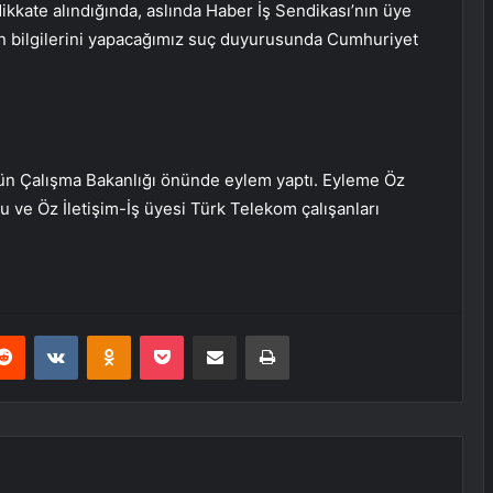
 dikkate alındığında, aslında Haber İş Sendikası’nın üye
erin bilgilerini yapacağımız suç duyurusunda Cumhuriyet
 gün Çalışma Bakanlığı önünde eylem yaptı. Eyleme Öz
lu ve Öz İletişim-İş üyesi Türk Telekom çalışanları
erest
Reddit
VKontakte
Odnoklassniki
Pocket
E-Posta ile paylaş
Yazdır