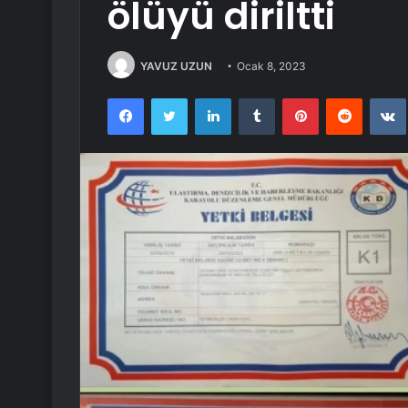
ölüyü diriltti
YAVUZ UZUN
Ocak 8, 2023
Facebook
Twitter
LinkedIn
Tumblr
Pinterest
Reddit