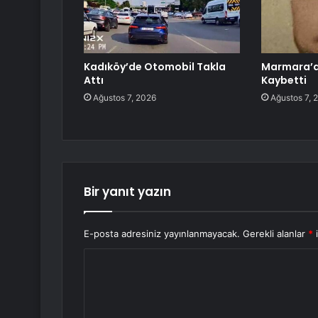
Kadıköy’de Otomobil Takla
Marmara’da
Attı
Kaybetti
Ağustos 7, 2026
Ağustos 7, 
Bir yanıt yazın
E-posta adresiniz yayınlanmayacak.
Gerekli alanlar
*
i
Y
o
r