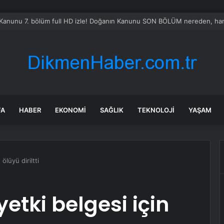
Sel Riski: Otomobil Güvenli Alana Çekildi
FA
HABER
EKONOMI
SAĞLIK
TEKNOLOJI
YAŞAM
ölüyü diriltti
yetki belgesi için