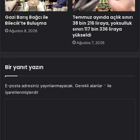
Gazi Barış Bağcı ile
Temmuz ayında açlık sınırı
Bilecik’te Buluşma
38 bin 216 liraya, yoksulluk
sınırı 117 bin 336 liraya
Ağustos 8, 2026
yükseldi
Ağustos 7, 2026
Bir yanıt yazın
E-posta adresiniz yayınlanmayacak.
Gerekli alanlar
*
ile
işaretlenmişlerdir
Y
o
r
u