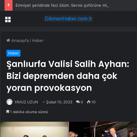
Emniyet şeridinde feci ölüm: Servis şoförüne midibüs çarptı
Menü
Anasayfa
/
Haber
Haber
Şanlıurfa Valisi Salih Ayhan:
Bizi depremden daha çok
yoran provokasyon
YAVUZ UZUN
Şubat 10, 2023
0
10
1 dakika okuma süresi