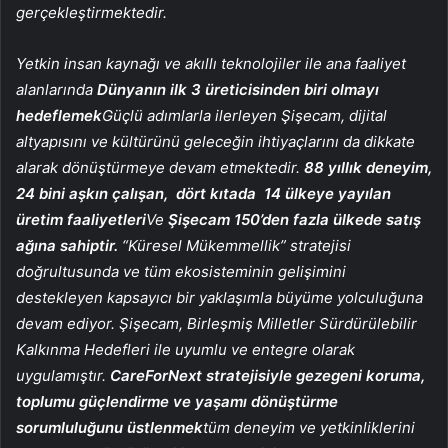
gerçekleştirmektedir.
Yetkin insan kaynağı ve akıllı teknolojiler ile ana faaliyet
alanlarında
Dünyanın ilk 3 üreticisinden biri olmayı
hedeflemek
Güçlü adımlarla ilerleyen Şişecam, dijital
altyapısını ve kültürünü geleceğin ihtiyaçlarını da dikkate
alarak dönüştürmeye devam etmektedir.
88 yıllık deneyim,
24 bini aşkın çalışan,
dört kıtada
14 ülkeye yayılan
üretim faaliyetleri
Ve
Şişecam 150’den fazla ülkede satış
ağına sahiptir.
“Küresel Mükemmellik” stratejisi
doğrultusunda ve tüm ekosisteminin gelişimini
destekleyen kapsayıcı bir yaklaşımla büyüme yolculuğuna
devam ediyor. Şişecam, Birleşmiş Milletler Sürdürülebilir
Kalkınma Hedefleri ile uyumlu ve entegre olarak
uygulamıştır.
CareForNext stratejisiyle gezegeni koruma,
toplumu güçlendirme ve yaşamı dönüştürme
sorumluluğunu üstlenmek
tüm deneyim ve yetkinliklerini