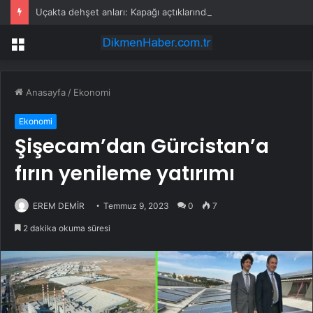
Uçakta dehşet anları: Kapağı açtıklarında gördüklerine inanamadılar
Menü
Anasayfa
/
Ekonomi
Ekonomi
Şişecam’dan Gürcistan’a
fırın yenileme yatırımı
EREM DEMİR
Temmuz 9, 2023
0
7
2 dakika okuma süresi