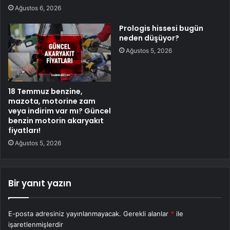
Ağustos 6, 2026
Prologis hissesi bugün
neden düşüyor?
Ağustos 5, 2026
18 Temmuz benzine,
mazota, motorine zam
veya indirim var mı? Güncel
benzin motorin akaryakıt
fiyatları!
Ağustos 5, 2026
Bir yanıt yazın
E-posta adresiniz yayınlanmayacak.
Gerekli alanlar
*
ile
işaretlenmişlerdir