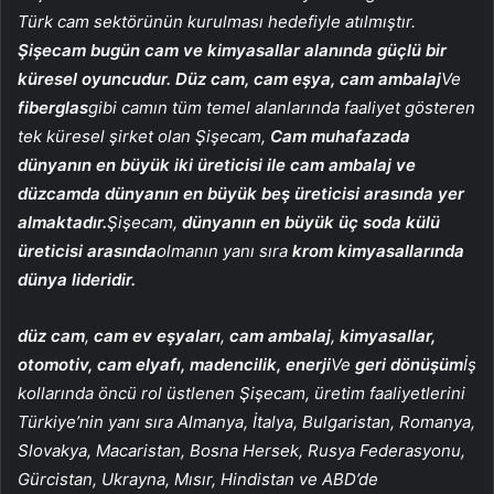
Türk cam sektörünün kurulması hedefiyle atılmıştır.
Şişecam bugün cam ve kimyasallar alanında güçlü bir
küresel oyuncudur. Düz cam, cam eşya, cam ambalaj
Ve
fiberglas
gibi camın tüm temel alanlarında faaliyet gösteren
tek küresel şirket olan Şişecam,
Cam muhafazada
dünyanın en büyük iki üreticisi ile cam ambalaj ve
düzcamda dünyanın en büyük beş üreticisi arasında yer
almaktadır.
Şişecam,
dünyanın en büyük üç soda külü
üreticisi arasında
olmanın yanı sıra
krom kimyasallarında
dünya lideridir.
düz cam
,
cam ev eşyaları
,
cam ambalaj
,
kimyasallar,
otomotiv, cam elyafı, madencilik, enerji
Ve
geri dönüşüm
İş
kollarında öncü rol üstlenen Şişecam, üretim faaliyetlerini
Türkiye’nin yanı sıra Almanya, İtalya, Bulgaristan, Romanya,
Slovakya, Macaristan, Bosna Hersek, Rusya Federasyonu,
Gürcistan, Ukrayna, Mısır, Hindistan ve ABD’de