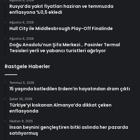
Ağustos 6, 2026
Rusya’da yakıt fiyatları haziran ve temmuzda
enflasyona %0,5 ekledi
Ağustos 6, 2026
Hull City ile Middlesbrough Play-Off Finalinde
Ağustos 6, 2026
Doğu Anadolu’nun Şifa Merkezi… Pasinler Termal
Tesisleri yerli ve yabancı turistleri ağırlıyor
Rastgele Haberler
Temmuz 5, 2026
15 yaşında katledilen Erdem’in hayatından dram çıktı
Şubat 20, 2026
Türkiye’yi kıskanan Almanya’da dikkat çeken
enflasyonda
Haziran 9, 2025
İnsan beynini gençleştiren bitki aslında her pazarda
satılıyormuş