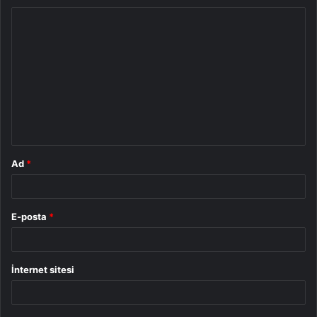
Y
o
r
u
m
*
Ad
*
E-posta
*
İnternet sitesi