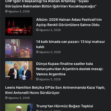
CHP Iğdır İl Başkanlığı’na Atanan Artantaş: “Siyasi
Görüşüne Bakmadan Bütün Iğdırlıları Kucaklayacağız”
Ağustos 5, 2026
Albüm: 2026 Hainan Adası Festivali’nin
Açılışı Renkli Görüntülere Sahne Oldu
Ağustos 5, 2026
14 katlı binada can pazarı: 13 kişi mahsur
kaldı
Ağustos 5, 2026
Dünya Kupası finaline saatler kala
Netanyahu’dan Arjantin’e destek mesajı:
Vamos Argentina
Ağustos 5, 2026
Lewis Hamilton Belçika GP’de Son Antrenmanda Kaza Yaptı,
Kimi Antonelli Hızını Sürdürüyor
Ağustos 5, 2026
Trump’tan Hürmüz Boğazı Tepkisi