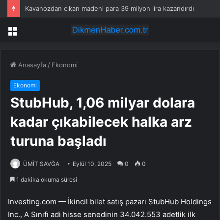
Kavanozdan çıkan madeni para 39 milyon lira kazandırdı
Menü
Anasayfa
/
Ekonomi
Ekonomi
StubHub, 1,06 milyar dolara
kadar çıkabilecek halka arz
turuna başladı
ÜMİT SAVĞA
Eylül 10, 2025
0
0
1 dakika okuma süresi
Investing.com — İkincil bilet satış pazarı StubHub Holdings
Inc., A Sınıfı adi hisse senedinin 34.042.553 adetlik ilk