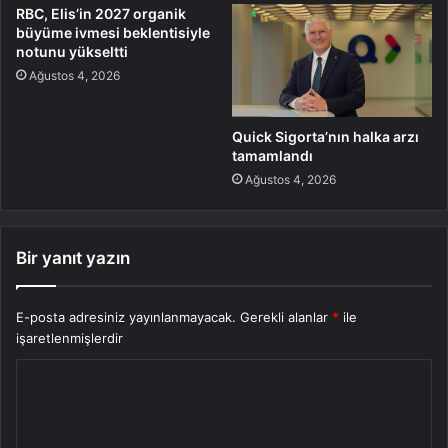
RBC, Elis’in 2027 organik
büyüme ivmesi beklentisiyle
notunu yükseltti
Ağustos 4, 2026
Quick Sigorta’nın halka arzı
tamamlandı
Ağustos 4, 2026
Bir yanıt yazın
E-posta adresiniz yayınlanmayacak.
Gerekli alanlar
*
ile
işaretlenmişlerdir
Y
o
r