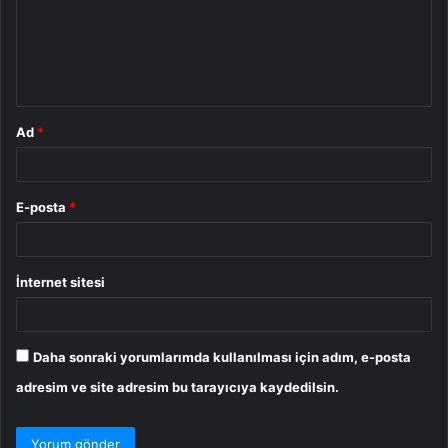
u
m
*
Ad
*
E-posta
*
İnternet sitesi
Daha sonraki yorumlarımda kullanılması için adım, e-posta
adresim ve site adresim bu tarayıcıya kaydedilsin.